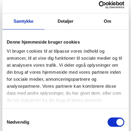
Kontakt butikken direkte på
Tlf. 52 18 48 77
Vis butikkens placering
Samtykke
Detaljer
Om
HUMMEL OUTLET
Denne hjemmeside bruger cookies
Hummel i Ringsted Designer Outlet – sportstøj til
Vi bruger cookies til at tilpasse vores indhold og
hele familien
annoncer, til at vise dig funktioner til sociale medier og til
at analysere vores trafik. Vi deler også oplysninger om
I butikken finder du alt fra børnetøj og -sko til træningstøj, casual
din brug af vores hjemmeside med vores partnere inden
wear og sneakers til både mænd og kvinder – altid til outletpriser.
for sociale medier, annonceringspartnere og
Om Hummel – dansk sportsbrand siden 1923
analysepartnere. Vores partnere kan kombinere disse
data med andre oplysninger, du har givet dem, eller som
Hummel blev grundlagt i 1923 som et sko- og sportsbrand med
de har indsamlet fra din brug af deres tjenester.
dybe rødder i fodbold og håndbold.
Alt hvad hummel arbejder med tager afsæt i sport. Det gælder også
deres forskellige sub-brands inden for fashion: hummel Sport Style,
Samtykkevalg
hummel Hive og deres mange collabs. hummels populære Kids-
Nødvendig
kollektion er også centreret om sportswear – designet og produceret