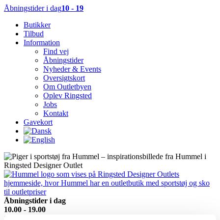
Åbningstider i dag
10 - 19
Butikker
Tilbud
Information
Find vej
Åbningstider
Nyheder & Events
Oversigtskort
Om Outletbyen
Oplev Ringsted
Jobs
Kontakt
Gavekort
Åbningstider i dag
10.00 - 19.00
Se alle åbningstider