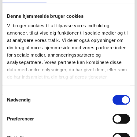
TOMMY HILFIGER OUTLET
Denne hjemmeside bruger cookies
MENS FASHION
Vi bruger cookies til at tilpasse vores indhold og
annoncer, til at vise dig funktioner til sociale medier og til
ADIDAS OUTLET STORE
at analysere vores trafik. Vi deler også oplysninger om
BOSS OUTLET
din brug af vores hjemmeside med vores partnere inden
CALVIN KLEIN OUTLET
for sociale medier, annonceringspartnere og
COMPANYS OUTLET
analysepartnere. Vores partnere kan kombinere disse
GANT OUTLET
data med andre oplysninger, du har givet dem, eller som
GUESS OUTLET
de har indsamlet fra din brug af deres tjenester.
HELLY HANSEN OUTLET
HUGO OUTLET
JACK & JONES OUTLET
Samtykkevalg
Nødvendig
LACOSTE OUTLET
LEVI'S FACTORY OUTLET
NIKE FACTORY STORE
Præferencer
PEAK PERFORMANCE OUTLET
PUMA OUTLET