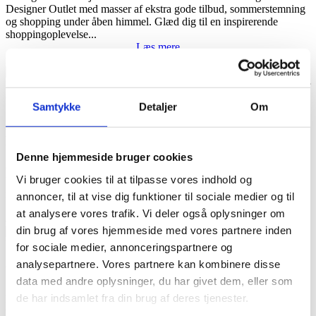
Designer Outlet med masser af ekstra gode tilbud, sommerstemning
og shopping under åben himmel. Glæd dig til en inspirerende
shoppingoplevelse...
Læs mere
maj 2026
Samtykke
Detaljer
Om
KOM TIL ÅBNINGEN AF JACK & JONES’ NYE
BUTIK
Denne hjemmeside bruger cookies
Onsdag den 13. maj kl. 10 slår Jack & Jones dørene op til en helt ny
Vi bruger cookies til at tilpasse vores indhold og
butik, hvor både placering, størrelse og indretning er løftet til et nyt
niveau. Med markant mere plads og en gennemført indretning...
annoncer, til at vise dig funktioner til sociale medier og til
Læs mere
at analysere vores trafik. Vi deler også oplysninger om
april 2026
din brug af vores hjemmeside med vores partnere inden
for sociale medier, annonceringspartnere og
analysepartnere. Vores partnere kan kombinere disse
VERO MODA ÅBNER 30. APRIL
data med andre oplysninger, du har givet dem, eller som
de har indsamlet fra din brug af deres tjenester.
En nyhed, din garderobe vil elske! Torsdag den 30. april byder vi
velkommen til en ny butik i Ringsted Designer Outlet – og vi kan nu