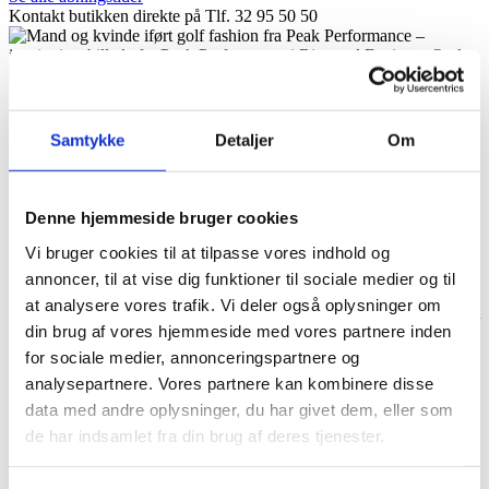
Kontakt butikken direkte på
Tlf. 32 95 50 50
Vis butikkens placering
PEAK PERFORMANCE
Samtykke
Detaljer
Om
OUTLET
Denne hjemmeside bruger cookies
PEAK PERFORMANCE I Ringsted Designer
Outlet – SPORT OG NATUR
Vi bruger cookies til at tilpasse vores indhold og
annoncer, til at vise dig funktioner til sociale medier og til
Kærlighed til sport. Kærlighed til naturen. Principperne hos Peak
at analysere vores trafik. Vi deler også oplysninger om
Performance er de samme i dag, som for næsten 35 år siden. Mærket
din brug af vores hjemmeside med vores partnere inden
blev grundlagt i Åre i 1986, i hjertet af Sveriges store nordlige
vildmark. Peak Performance skaber teknisk avanceret og innovativt
for sociale medier, annonceringspartnere og
skiudstyr, udendørsudstyr, golf– og træningstøj, samt tidløst casual
analysepartnere. Vores partnere kan kombinere disse
wear.
data med andre oplysninger, du har givet dem, eller som
OM PEAK PERFORMANCE – EVENTYRLYST
de har indsamlet fra din brug af deres tjenester.
OG INSPIRATION