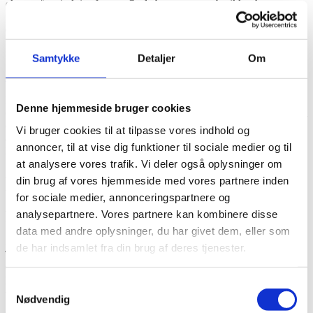
ekstra på tusindvis af varer. Outletbyens mange butikker har sat
prisen yderligere ned på outletprisen, så du kan gøre en masse gode
outletkup. Gå på opdagelse i outletbyens store SALE.
SPAR OP TIL 70%
Samtykke
Detaljer
Om
SE ALLE SALE TILBUD
Bemærk, at butikkerne har forskellige tilbudsperioder, men den
Denne hjemmeside bruger cookies
officielle SALE kampagne er 27. dec. – 24. jan. Tilbuddene gælder i
den angivne periode, så længe lager haves, medmindre andet er
Vi bruger cookies til at tilpasse vores indhold og
angivet og kan ikke kombineres med andre tilbud og promotions.
annoncer, til at vise dig funktioner til sociale medier og til
Der tages forbehold for trykfejl, ændringer og udsolgte varer.
at analysere vores trafik. Vi deler også oplysninger om
ÅBNINGSTIDER
din brug af vores hjemmeside med vores partnere inden
Alle dage…….. 10-19
for sociale medier, annonceringspartnere og
Relevante nyheder & events
analysepartnere. Vores partnere kan kombinere disse
data med andre oplysninger, du har givet dem, eller som
juni 2026
de har indsamlet fra din brug af deres tjenester.
ROSENDAHL DESIGN GROUP INVITERER TIL
Samtykkevalg
ET EKSKLUSIVT POP-UP LAGERSALG
Nødvendig