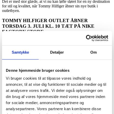
Det er med stor glæde, at vi nu kan løfte sløret for en ny destination
for stil og kvalitet, når Tommy Hilfiger åbner sin nye butik i
outletbyen.
TOMMY HILFIGER OUTLET ÅBNER
TORSDAG 3. JULI KL. 10 TÆT PÅ NIKE
FACTORY STORE
Besøg den nye butik og shop tidløs, klassisk amerikansk stil med
skjorter, jakker, bløde sweatshirts og accessories i højeste kvalitet.
Perfekt til dig, der går efter stil med kant og kvalitet, der holder
Samtykke
Detaljer
Om
sæson efter sæson.
I anledning af åbningen starter Tommy Hilfiger deres Summer
SALE – en unik mulighed for at opgradere garderoben med
Denne hjemmeside bruger cookies
ikoniske styles til fordelagtige priser.
Vi bruger cookies til at tilpasse vores indhold og
Udvalgte varer
annoncer, til at vise dig funktioner til sociale medier og til
SPAR op til 50%
at analysere vores trafik. Vi deler også oplysninger om
på vejl. pris
din brug af vores hjemmeside med vores partnere inden
Besøg butikken og oplev den autentiske Tommy Hilfiger-atmosfære
for sociale medier, annonceringspartnere og
i Danmarks eneste rigtige outletby.
analysepartnere. Vores partnere kan kombinere disse
Se mere fra Tommy Hilfiger Outlet