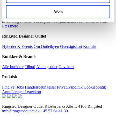
OUTLET
Afvis
Outletbyen udvider endnu engang sit udvalg med en ny spændende
butiksåbning – denne gang med fokus på stylede hverdagsfavoritter
til børn og tweens. Tirsdag den 16. juni åbner Jack & Jones Kids...
Læs mere
Ringsted Designer Outlet
Nyheder & Events
Om Outletbyen
Oversigtskort
Kontakt
Butikker & Brands
Alle butikker
Tilbud
Åbningstider
Gavekort
Praktisk
Find vej
Jobs
Handelsbetingelser
Privatlivspolitik
Cookiepolitik
Annullering af gavekort
Ringsted Designer Outlet
Klosterparks Allé 1, 4100 Ringsted
info@ringstedoutlet.dk
+45 57 64 41 30