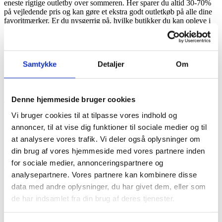
eneste rigtige outletby over sommeren. Her sparer du altid 30-70%
på vejledende pris og kan gøre et ekstra godt outletkøb på alle dine
favoritmærker. Er du nysgerrig på, hvilke butikker du kan opleve i
outletbyen?
Se butiksoversigt her!
Se alle aktuelle tilbud her
Planlæg din shoppetur ved at læse mere om
outletbyen
eller hent
Samtykke
Detaljer
Om
vores
centerfolder
.
Lad fx børnene prøve vores sjove sommerskattejagt, hvor de skal
hjælpe Grisen Gilbert med at finde alle mønterne til sin skattekiste –
læs mere om skattejagten her!
Denne hjemmeside bruger cookies
Vi bruger cookies til at tilpasse vores indhold og
Hvad kan du ellers opleve i Ringsted?
I Ringsted er der mulighed for mange flere oplevelser, når du
annoncer, til at vise dig funktioner til sociale medier og til
besøger outletbyen. Tag fx på en rejse ud i det grønne med de flotte
at analysere vores trafik. Vi deler også oplysninger om
gamle sporvogne på Sporvejsmuseet Skjoldenæsholm. Du kan også
din brug af vores hjemmeside med vores partnere inden
besøge Sct. Bendts kirke med de mange gamle kongegrave og
mærke historiens vingesus – eller gå en tur rundt i Ringsted midtby
for sociale medier, annonceringspartnere og
og se de mange små specialbutikker og lad dig friste i det hyggelige
analysepartnere. Vores partnere kan kombinere disse
bymiljø –
se flere oplevelser i Ringsted her.
data med andre oplysninger, du har givet dem, eller som
Relevante nyheder & events
de har indsamlet fra din brug af deres tjenester.
juni 2026