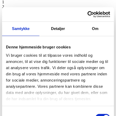
1
2
3
4
5
6
Samtykke
Detaljer
Om
7
1
2
Denne hjemmeside bruger cookies
Blonde Bh
Vi bruger cookies til at tilpasse vores indhold og
Vejl. pris 350,-
K
annoncer, til at vise dig funktioner til sociale medier og til
Outletpris 100,-
f
V
at analysere vores trafik. Vi deler også oplysninger om
Gælder så længe lager haves og kan ikke kombineres med andre
O
din brug af vores hjemmeside med vores partnere inden
promotions.
N
for sociale medier, annonceringspartnere og
G
analysepartnere. Vores partnere kan kombinere disse
p
data med andre oplysninger, du har givet dem, eller som
de har indsamlet fra din brug af deres tjenester.
1
Samtykkevalg
2